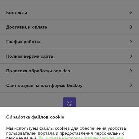
Контакты
Доставка и оплата
График работы
Полная версия сайта
Политика обработки cookies
Сайт создан на платформе Deal.by
Обработка файлов cookie
Информация для покупателя
Мы используем файлы cookies для обеспечения удобства
пользователей портала и предоставления персональных
Юридическое лицо:
ООО "За ремонт"
рекомендаций.
Вы можете настроить файлы cookies или