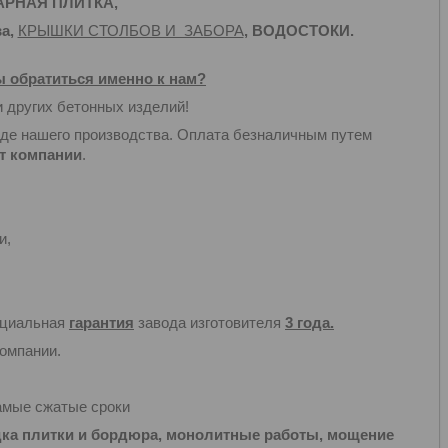
АРНАЯ ПЛИТКА
,
ва
,
КРЫШКИ СТОЛБОВ И ЗАБОРА
,
ВОДОСТОКИ
.
 обратиться именно к нам?
и других бетонных изделий!
аде нашего производства. Оплата безналичным путем
т компании
.
и,
ициальная
гарантия
завода изготовителя
3 года.
омпании.
самые сжатые сроки
плитки и бордюра, монолитные работы, мощение