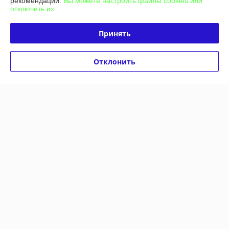
рекомендаций.
Вы можете настроить файлы cookies или
отключить их.
Принять
Отклонить
Тротуарная плитка тип
"Черепашка" 30*30*3см,
Тротуарная плитка тип
серая
"Шашка" 30*30*3 см, серая
В наличии
В наличии
22,08
22,08
руб./кв.м
руб./кв.м
24 руб./кв.м
24 руб./кв.м
Купить
Купить
Топ продаж
-8%