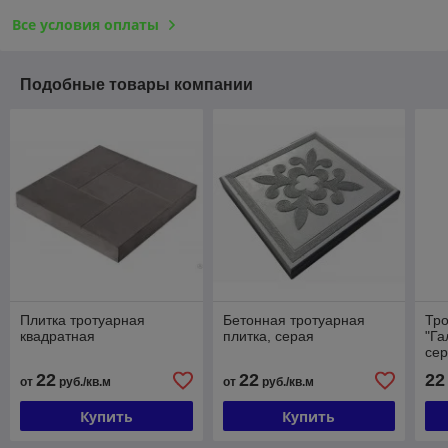
Все условия оплаты
Подобные товары компании
Плитка тротуарная
Бетонная тротуарная
Тро
квадратная
плитка, серая
"Га
се
22
22
22
от
руб./кв.м
от
руб./кв.м
Купить
Купить