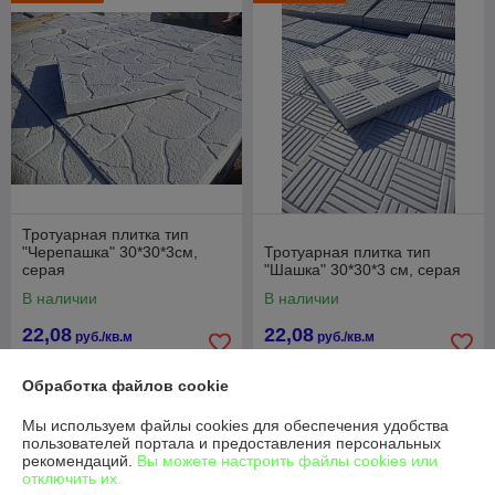
Тротуарная плитка тип
"Черепашка" 30*30*3см,
Тротуарная плитка тип
серая
"Шашка" 30*30*3 см, серая
В наличии
В наличии
22,08
22,08
руб./кв.м
руб./кв.м
24 руб./кв.м
24 руб./кв.м
Обработка файлов cookie
Купить
Купить
Мы используем файлы cookies для обеспечения удобства
пользователей портала и предоставления персональных
Топ продаж
-8%
рекомендаций.
Вы можете настроить файлы cookies или
отключить их.