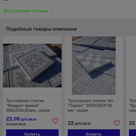
Все условия оплаты
Подобные товары компании
Тротуарная плитка
Тротуарная плитка тип
Тро
"Квадрат краков"
"Паркет" 300Х300Х*30
"Кр
300х300х30мм, серая
мм, серая
се
22,08
руб./кв.м
22
22
руб./кв.м
24 руб./кв.м
Купить
Купить